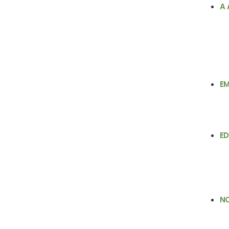
A
E
E
N